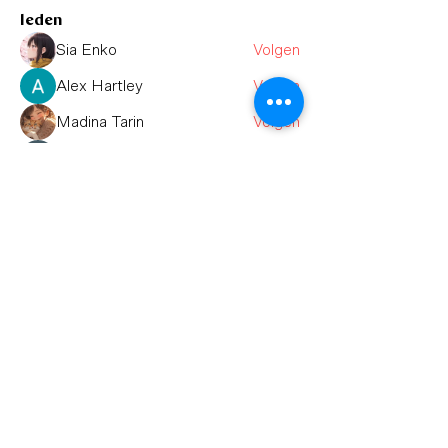
leden
Sia Enko
Volgen
Alex Hartley
Volgen
Madina Tarin
Volgen
Тania D
Volgen
Adam Larry
Volgen
Alle (12) leden bekijken