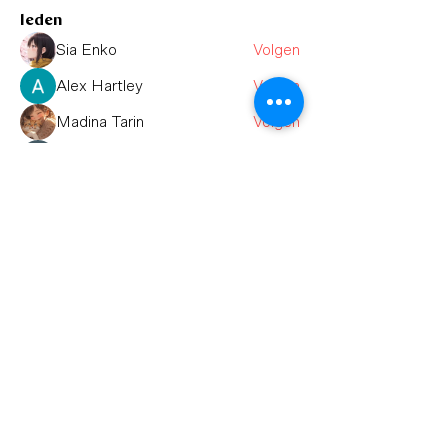
leden
Sia Enko
Volgen
Alex Hartley
Volgen
Madina Tarin
Volgen
Тania D
Volgen
Adam Larry
Volgen
Alle (12) leden bekijken